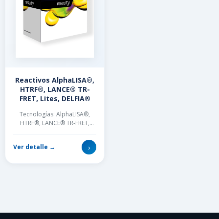
Reactivos AlphaLISA®,
HTRF®, LANCE® TR-
FRET, Lites, DELFIA®
Tecnologías: AlphaLISA®,
HTRF®, LANCE® TR-FRET,
Lites, DELFIA®. El
descubrimiento de fármacos
›
Ver detalle →
comienza con la comp...