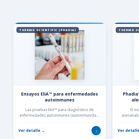
THERMO SCIENTIFIC (PHADIA)
THERMO SC
Ensayos EliA™ para enfermedades
Phadia
autoinmunes
ale
Las pruebas EliA™ para diagnóstico de
El i
enfermedades autoinmunes (autoinmunidad)
autoanal
ofrecen un panel de ensayos ...
Scient
›
Ver detalle →
Ver detall