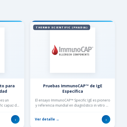
THERMO SCIENTIFIC (PHADIA)
to para
Pruebas ImmunoCAP™ de IgE
idad
Específica
 es un
El ensayo ImmunoCAP™ Specific IgE es pionero
fic capaz de
y referencia mundial en diagnóstico in vitro de
e ...
alergia...
›
›
Ver detalle →