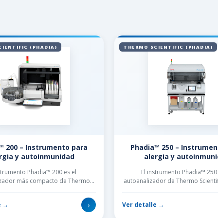
IENTIFIC (PHADIA)
THERMO SCIENTIFIC (PHADIA)
™ 200 – Instrumento para
Phadia™ 250 – Instrumen
rgia y autoinmunidad
alergia y autoinmun
nstrumento Phadia™ 200 es el
El instrumento Phadia™ 250
izador más compacto de Thermo
autoanalizador de Thermo Scienti
ific y, aun así, es capaz de ...
realizar un menú completo d
›
e →
Ver detalle →