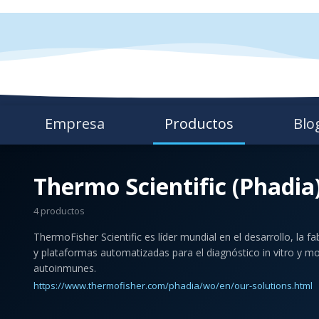
Empresa
Productos
Blo
Thermo Scientific (Phadia
4 productos
ThermoFisher Scientific es líder mundial en el desarrollo, la fa
y plataformas automatizadas para el diagnóstico in vitro y 
autoinmunes.
https://www.thermofisher.com/phadia/wo/en/our-solutions.html