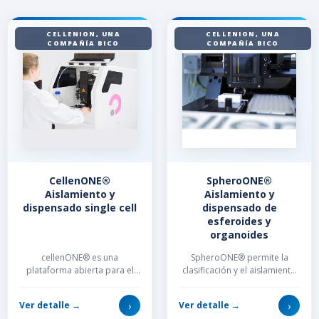
CELLENION, UNA
CELLENION, UNA
COMPAÑÍA BICO
COMPAÑÍA BICO
CellenONE®
SpheroONE®
Aislamiento y
Aislamiento y
dispensado single cell
dispensado de
esferoides y
organoides
cellenONE® es una
SpheroONE® permite la
plataforma abierta para el
clasificación y el aislamiento
aislamiento, la clasificación y
automatizado de organoides
el dispensado de células
y esferoides únicos....
›
›
Ver detalle →
Ver detalle →
únic...