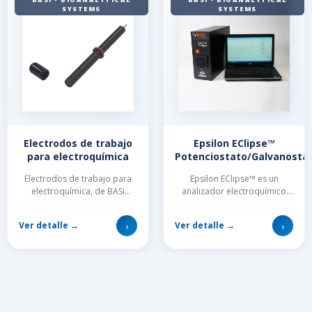
SYSTEMS
SYSTEMS
Electrodos de trabajo
Epsilon EClipse™
para electroquímica
Potenciostato/Galvanosta
Electrodos de trabajo para
Epsilon EClipse™ es un
electroquímica, de BASi
analizador electroquímico
Bioanalytical Systems. Amplia
potenciostato/galvanostato
variedad de modelos,
con un segundo electrodo de
›
›
Ver detalle →
Ver detalle →
materiales y form...
tra...