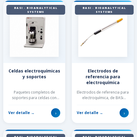
BASI - BIOANALYTICAL
BASI - BIOANALYTICAL
SYSTEMS
SYSTEMS
Celdas electroquímicas
Electrodos de
y soportes
referencia para
electroquímica
Paquetes completos de
Electrodos de referencia para
soportes para celdas con
electroquímica, de BASi
opciones para todos sus
Bioanalytical Systems. Amplia
experimentos
variedad de modelos,
›
›
Ver detalle →
Ver detalle →
electroanalíticos....
materiales y f...
BASI - BIOANALYTICAL
BASI - BIOANALYTICAL