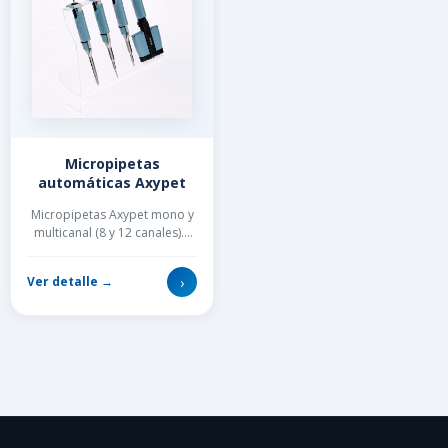
Micropipetas
automáticas Axypet
Micropipetas Axypet mono y
multicanal (8 y 12 canales).3
(tres) años de garantía. ...
›
Ver detalle →