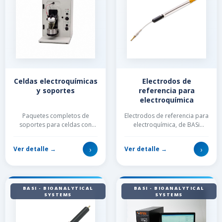
Celdas electroquímicas
Electrodos de
y soportes
referencia para
electroquímica
Paquetes completos de
Electrodos de referencia para
soportes para celdas con
electroquímica, de BASi
opciones para todos sus
Bioanalytical Systems. Amplia
experimentos
variedad de modelos,
›
›
Ver detalle →
Ver detalle →
electroanalíticos....
materiales y f...
BASI - BIOANALYTICAL
BASI - BIOANALYTICAL
SYSTEMS
SYSTEMS