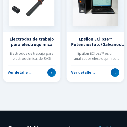
Electrodos de trabajo
Epsilon EClipse™
para electroquímica
Potenciostato/Galvanosta
Electrodos de trabajo para
Epsilon EClipse™ es un
electroquímica, de BASi
analizador electroquímico
Bioanalytical Systems. Amplia
potenciostato/galvanostato
variedad de modelos,
con un segundo electrodo de
›
›
Ver detalle →
Ver detalle →
materiales y form...
tra...