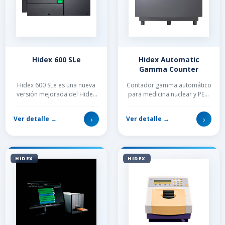
Hidex 600 SLe
Hidex Automatic
Gamma Counter
Hidex 600 SLe es una nueva
Contador gamma automático
versión mejorada del Hidex
para medicina nuclear y PET.
600 SL, el contador de
Con balanza integrada, las
centelleo líquido más
muestras se pueden pesar
›
›
Ver detalle →
Ver detalle →
eficiente del merc...
automáticam...
HIDEX
HIDEX