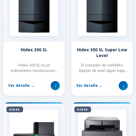
Hidex 300 SL
Hidex 300 SL Super Low
Level
Hidex 300 SL es un
El contador de centelleo
instrumento revolucionario
líquido de nivel súper bajo
de tamaño compacto, que
Hidex 300 SL está equipado
incorpora la tecnología más
con blindaje de plomo
›
›
Ver detalle →
Ver detalle →
avanzada de detecci...
adicional, dete...
HIDEX
HIDEX