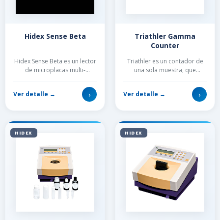
Hidex Sense Beta
Triathler Gamma
Counter
Hidex Sense Beta es un lector
Triathler es un contador de
de microplacas multi-
una sola muestra, que
tecnología de alto
proporciona resultados
rendimiento. Conjuga
rápidos y precisos....
›
›
Ver detalle →
Ver detalle →
tecnologías de centelleo l...
HIDEX
HIDEX