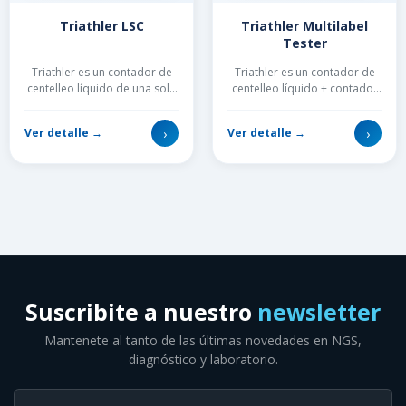
Triathler LSC
Triathler Multilabel
Tester
Triathler es un contador de
Triathler es un contador de
centelleo líquido de una sola
centelleo líquido + contador
muestra, que proporciona
gamma + luminómetro de
resultados rápidos y prec...
una sola muestra, que
›
›
Ver detalle →
Ver detalle →
propor...
Suscribite a nuestro
newsletter
Mantenete al tanto de las últimas novedades en NGS,
diagnóstico y laboratorio.