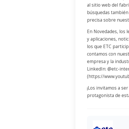
al sitio web del fa
búsquedas también 
precisa sobre nuest
En Novedades, los l
y aplicaciones, not
los que ETC partici
contamos con nuestr
empresa y la indust
LinkedIn: @etc-inte
(https://www.youtu
¡Los invitamos a se
protagonista de es