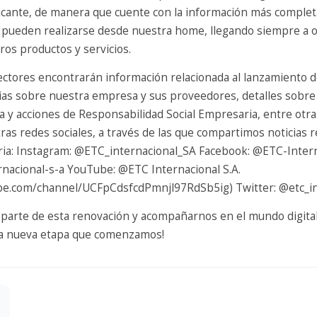
bricante, de manera que cuente con la información más complet
pueden realizarse desde nuestra home, llegando siempre a 
ros productos y servicios.
ectores encontrarán información relacionada al lanzamiento 
icias sobre nuestra empresa y sus proveedores, detalles sobr
pa y acciones de Responsabilidad Social Empresaria, entre otr
as redes sociales, a través de las que compartimos noticias 
ria: Instagram: @ETC_internacional_SA Facebook: @ETC-Inter
rnacional-s-a YouTube: @ETC Internacional S.A.
be.com/channel/UCFpCdsfcdPmnjl97RdSb5ig) Twitter: @etc_i
r parte de esta renovación y acompañarnos en el mundo digital
ta nueva etapa que comenzamos!