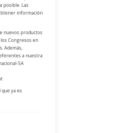
a posible. Las
obtener información
de nuevos productos
e los Congresos en
as. Además,
referentes a nuestra
nacional-SA
nt
 que ya es