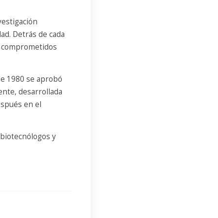
vestigación
dad. Detrás de cada
es comprometidos
 de 1980 se aprobó
nte, desarrollada
espués en el
 biotecnólogos y