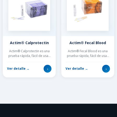
Actim® Calprotectin
Actim® Fecal Blood
Actim® Calprotectin es una
Actim® Fecal Blood es una
prueba rápida, fácil de usar,
prueba rápida, fácil de usar,
para el diagnóstico y
para detectar sangre oculta
seguimiento de la inflamaci...
en heces, un síntoma d...
›
›
Ver detalle →
Ver detalle →