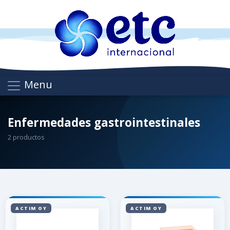
Menu
Enfermedades gastrointestinales
2 productos
ACTIM OY
ACTIM OY